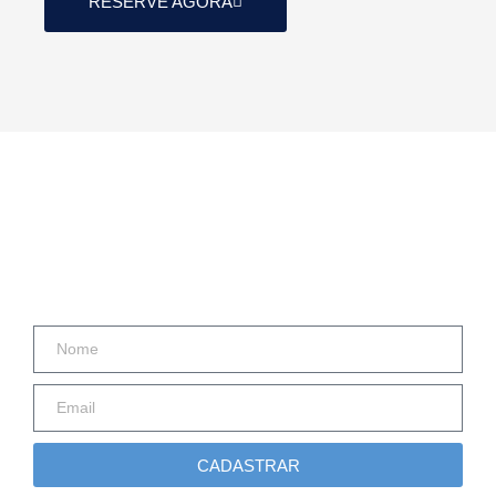
RESERVE AGORA
RB HOTELARIA
Arrendamento e gestão hoteleira
CADASTRAR